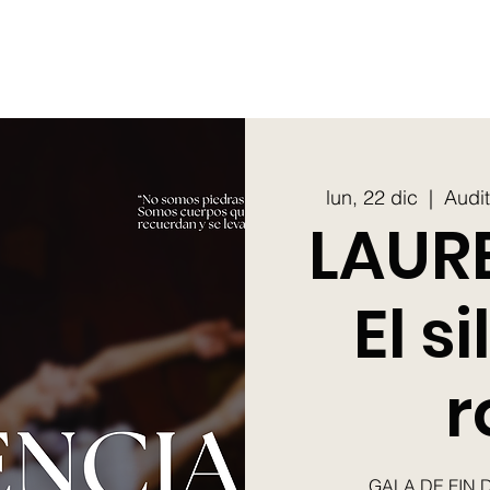
lun, 22 dic
  |  
Audit
LAUR
El s
r
GALA DE FIN 