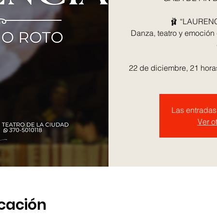
🩰 “LAURENCIA
Danza, teatro y emoción e
22 de diciembre, 21 horas
Las entradas 
Ver o
icación