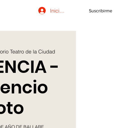
Iniciar sesión
Suscribirme
orio Teatro de la Ciudad
ENCIA -
ilencio
oto
DE AÑO DE BALLARE